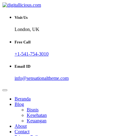
Skip
to
Sharing Digital Information
content
digitallicious.com
Visit Us
London, UK
Free Call
+1-541-754-3010
Email ID
info@sensationaltheme.com
Beranda
Blog
Bisnis
Kesehatan
Keuangan
About
Contact