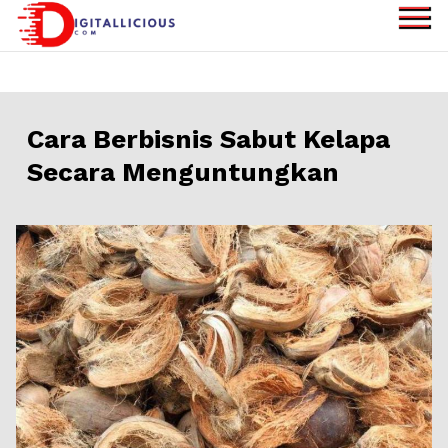
Skip
to
digitallicious.com
Sharing Digital
content
Information
Cara Berbisnis Sabut Kelapa
Secara Menguntungkan