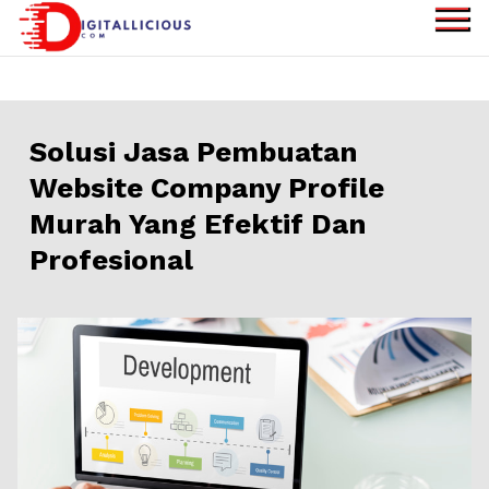
Skip
to
digitallicious.com
Sharing Digital
content
Information
Solusi Jasa Pembuatan
Website Company Profile
Murah Yang Efektif Dan
Profesional