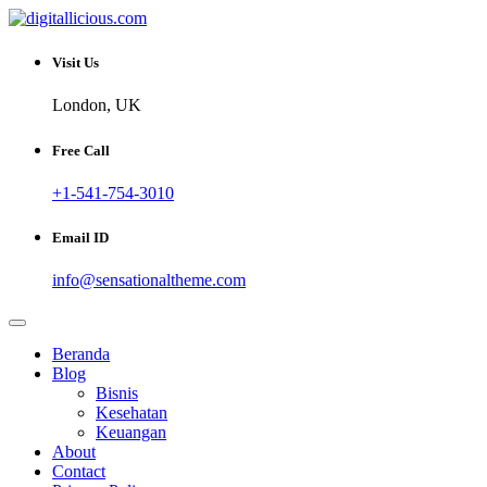
Skip
to
Sharing Digital Information
content
digitallicious.com
Visit Us
London, UK
Free Call
+1-541-754-3010
Email ID
info@sensationaltheme.com
Beranda
Blog
Bisnis
Kesehatan
Keuangan
About
Contact