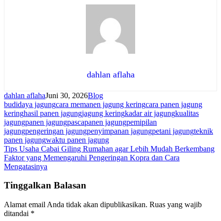
dahlan aflaha
dahlan aflaha
Juni 30, 2026
Blog
budidaya jagung
cara memanen jagung kering
cara panen jagung
kering
hasil panen jagung
jagung kering
kadar air jagung
kualitas
jagung
panen jagung
pascapanen jagung
pemipilan
jagung
pengeringan jagung
penyimpanan jagung
petani jagung
teknik
panen jagung
waktu panen jagung
Navigasi
Tips Usaha Cabai Giling Rumahan agar Lebih Mudah Berkembang
Faktor yang Memengaruhi Pengeringan Kopra dan Cara
pos
Mengatasinya
Tinggalkan Balasan
Alamat email Anda tidak akan dipublikasikan.
Ruas yang wajib
ditandai
*