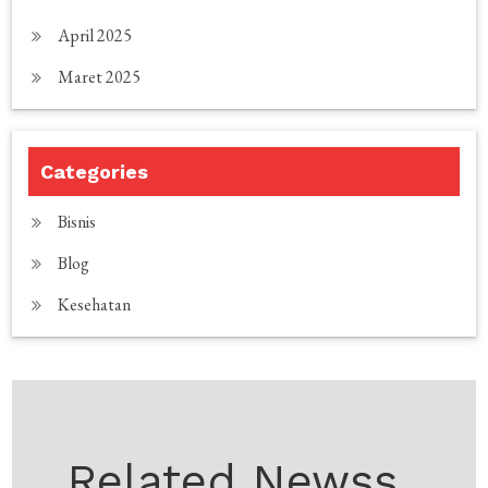
April 2025
Maret 2025
Categories
Bisnis
Blog
Kesehatan
Related Newss