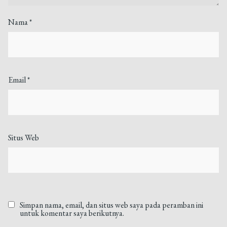
Nama
*
Email
*
Situs Web
Simpan nama, email, dan situs web saya pada peramban ini
untuk komentar saya berikutnya.