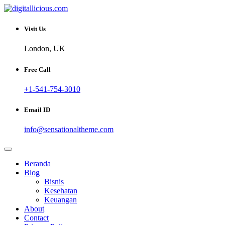
Skip
to
Sharing Digital Information
content
digitallicious.com
Visit Us
London, UK
Free Call
+1-541-754-3010
Email ID
info@sensationaltheme.com
Beranda
Blog
Bisnis
Kesehatan
Keuangan
About
Contact