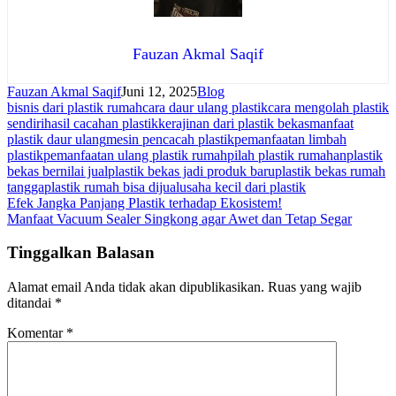
Fauzan Akmal Saqif
Fauzan Akmal Saqif
Juni 12, 2025
Blog
bisnis dari plastik rumah
cara daur ulang plastik
cara mengolah plastik
sendiri
hasil cacahan plastik
kerajinan dari plastik bekas
manfaat
plastik daur ulang
mesin pencacah plastik
pemanfaatan limbah
plastik
pemanfaatan ulang plastik rumah
pilah plastik rumahan
plastik
bekas bernilai jual
plastik bekas jadi produk baru
plastik bekas rumah
tangga
plastik rumah bisa dijual
usaha kecil dari plastik
Navigasi
Efek Jangka Panjang Plastik terhadap Ekosistem!
Manfaat Vacuum Sealer Singkong agar Awet dan Tetap Segar
pos
Tinggalkan Balasan
Alamat email Anda tidak akan dipublikasikan.
Ruas yang wajib
ditandai
*
Komentar
*