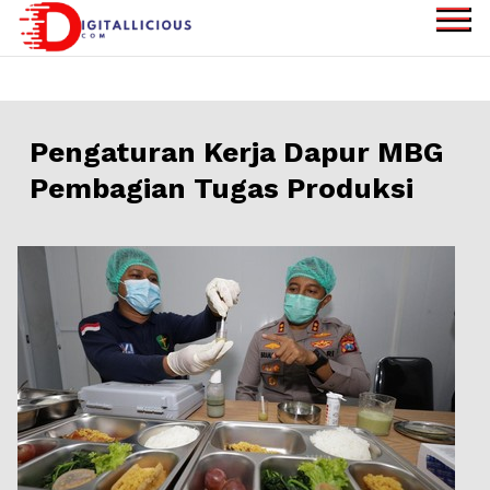
Skip
to
digitallicious.com
Sharing Digital
content
Information
Pengaturan Kerja Dapur MBG
Pembagian Tugas Produksi